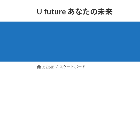
コ
ナ
U future あなたの未来
ン
ビ
テ
ゲ
ン
ー
ツ
シ
へ
ョ
ス
ン
キ
に
ッ
移
HOME
スケートボード
プ
動